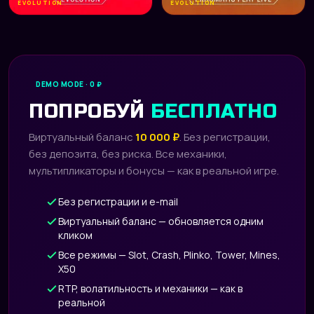
EVOLUTION
EVOLUTION
DEMO MODE · 0 ₽
ПОПРОБУЙ
БЕСПЛАТНО
Виртуальный баланс
10 000 ₽
. Без регистрации,
без депозита, без риска. Все механики,
мультипликаторы и бонусы — как в реальной игре.
Без регистрации и e-mail
Виртуальный баланс — обновляется одним
кликом
Все режимы — Slot, Crash, Plinko, Tower, Mines,
X50
RTP, волатильность и механики — как в
реальной