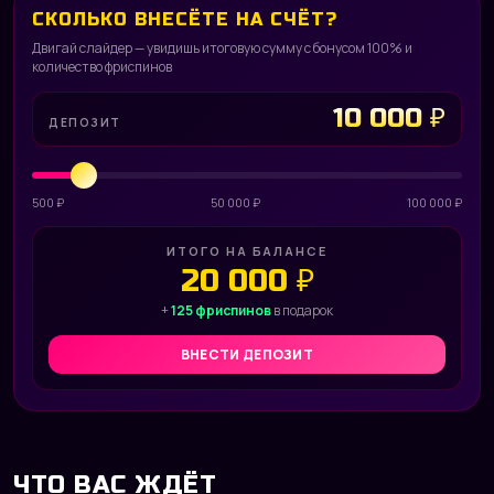
СКОЛЬКО ВНЕСЁТЕ НА СЧЁТ?
Двигай слайдер — увидишь итоговую сумму с бонусом 100% и
количество фриспинов
10 000 ₽
ДЕПОЗИТ
500 ₽
50 000 ₽
100 000 ₽
ИТОГО НА БАЛАНСЕ
20 000 ₽
+
125 фриспинов
в подарок
ВНЕСТИ ДЕПОЗИТ
ЧТО ВАС ЖДЁТ