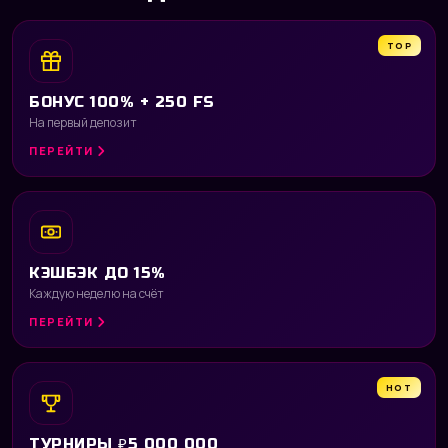
TOP
БОНУС 100% + 250 FS
На первый депозит
ПЕРЕЙТИ
КЭШБЭК ДО 15%
Каждую неделю на счёт
ПЕРЕЙТИ
HOT
ТУРНИРЫ ₽5 000 000