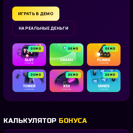
ИГРАТЬ В ДЕМО
НА РЕАЛЬНЫЕ ДЕНЬГИ
DEMO
DEMO
DEMO
DEMO
DEMO
DEMO
КАЛЬКУЛЯТОР
БОНУСА