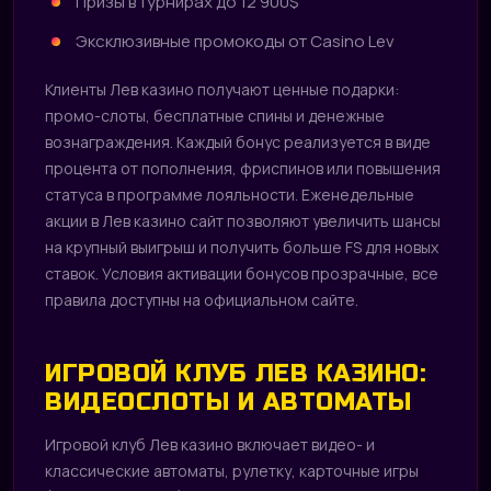
Призы в турнирах до 12 900$
Эксклюзивные промокоды от Casino Lev
Клиенты Лев казино получают ценные подарки:
промо-слоты, бесплатные спины и денежные
вознаграждения. Каждый бонус реализуется в виде
процента от пополнения, фриспинов или повышения
статуса в программе лояльности. Еженедельные
акции в Лев казино сайт позволяют увеличить шансы
на крупный выигрыш и получить больше FS для новых
ставок. Условия активации бонусов прозрачные, все
правила доступны на официальном сайте.
ИГРОВОЙ КЛУБ ЛЕВ КАЗИНО:
ВИДЕОСЛОТЫ И АВТОМАТЫ
Игровой клуб Лев казино включает видео- и
классические автоматы, рулетку, карточные игры