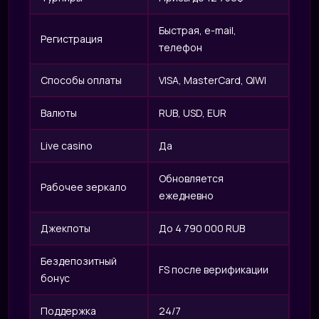
Быстрая, e-mail,
Регистрация
телефон
Способы оплаты
VISA, MasterCard, QIWI
Валюты
RUB, USD, EUR
Live casino
Да
Обновляется
Рабочее зеркало
ежедневно
Джекпоты
До 4 790 000 RUB
Бездепозитный
FS после верификации
бонус
Поддержка
24/7