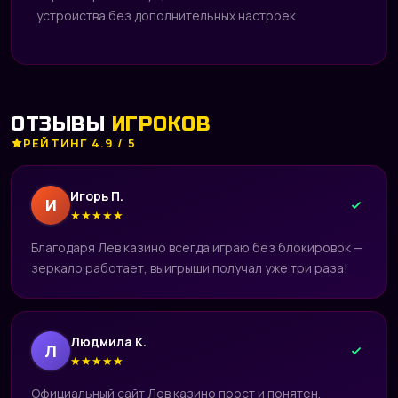
устройства без дополнительных настроек.
ОТЗЫВЫ
ИГРОКОВ
РЕЙТИНГ 4.9 / 5
Игорь П.
И
★
★
★
★
★
Благодаря Лев казино всегда играю без блокировок —
зеркало работает, выигрыши получал уже три раза!
Людмила К.
Л
★
★
★
★
★
Официальный сайт Лев казино прост и понятен,