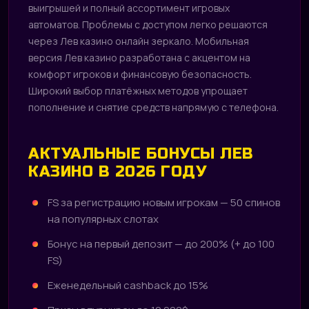
выигрышей и полный ассортимент игровых
автоматов. Проблемы с доступом легко решаются
через Лев казино онлайн зеркало. Мобильная
версия Лев казино разработана с акцентом на
комфорт игроков и финансовую безопасность.
Широкий выбор платёжных методов упрощает
пополнение и снятие средств напрямую с телефона.
АКТУАЛЬНЫЕ БОНУСЫ ЛЕВ
КАЗИНО В 2026 ГОДУ
FS за регистрацию новым игрокам — 50 спинов
на популярных слотах
Бонус на первый депозит — до 200% (+ до 100
FS)
Еженедельный cashback до 15%